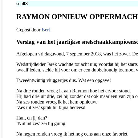
sep
08
RAYMON OPNIEUW OPPERMACH
Gepost door
Bert
Verslag van het jaarlijkse snelschaakkampioens
Afgelopen vrijdagavond, 7 september 2018, was het zover. De o
Wedstrijdleider Jarek wachtte tot acht uur, voordat hij het st
twaalf leden, stelde hij voor om er een dubbelrondig toernooi 
Tweeëntwintig vluggertjes dus. Wat een opgave!
Na drie ronden vroeg ik aan Raymon hoe het ervoor stond.
Hij had drie uit drie, zei hij zonder dat ook maar een van zijn
Na zes ronden vroeg ik het hem opnieuw.
‘Zes uit zes’ sprak hij bijna bedeesd.
Han, en jij dan?
‘Nul uit zes’ zei hij guitig.
Na negen ronden vroeg ik het nog eens aan onze favoriet.