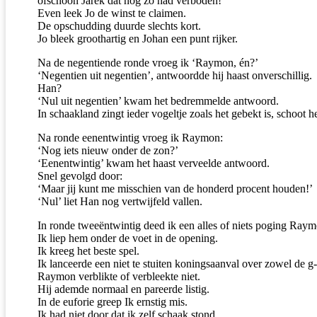
ofschoon Jarek dat nog zo had verboden!
Even leek Jo de winst te claimen.
De opschudding duurde slechts kort.
Jo bleek groothartig en Johan een punt rijker.
Na de negentiende ronde vroeg ik ‘Raymon, én?’
‘Negentien uit negentien’, antwoordde hij haast onverschillig.
Han?
‘Nul uit negentien’ kwam het bedremmelde antwoord.
In schaakland zingt ieder vogeltje zoals het gebekt is, schoot 
Na ronde eenentwintig vroeg ik Raymon:
‘Nog iets nieuw onder de zon?’
‘Eenentwintig’ kwam het haast verveelde antwoord.
Snel gevolgd door:
‘Maar jij kunt me misschien van de honderd procent houden!’
‘Nul’ liet Han nog vertwijfeld vallen.
In ronde tweeëntwintig deed ik een alles of niets poging Raym
Ik liep hem onder de voet in de opening.
Ik kreeg het beste spel.
Ik lanceerde een niet te stuiten koningsaanval over zowel de g- 
Raymon verblikte of verbleekte niet.
Hij ademde normaal en pareerde listig.
In de euforie greep Ik ernstig mis.
Ik had niet door dat ik zelf schaak stond.