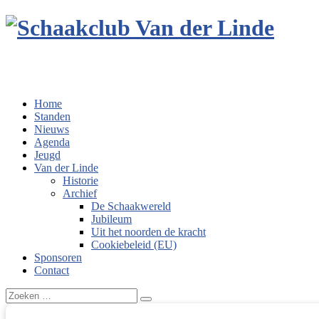
Home
Standen
Nieuws
Agenda
Jeugd
Van der Linde
Historie
Archief
De Schaakwereld
Jubileum
Uit het noorden de kracht
Cookiebeleid (EU)
Sponsoren
Contact