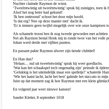
Nuchter claimde Raymon de winst.
‘Tweeëntwintig uit tweeëntwintig’ sprak hij zuinigjes, toen i
Alsof het nog beter had gekund!
‘Ik ben onttroond’ schoot het door mijn hoofd.
‘Is dat erg? Nee op deze manier niet’ dacht ik.
‘Er is immers geen twijfel mogelijk over wie onze kampioen is
Als schamele troost ben ik nog tweede geworden met achttien 
Net als Raymon bestal Henk mij in ronde twee van het volle p
Johan werd derde met vijftien punten.
En passant pakte Raymon alweer zijn tiende clubtitel!
En Han dan?
‘Helaas… nul uit tweeëntwintig’ sprak hij weer goedlachs.
‘Wat kan het schaakspel toch ongenadig zijn’ peinsde ik tijden
‘Gelukkig is het uiteindelijk maar een spelletje!’ schaterde Han
‘Wie het laatst lacht, lacht het best’ galmde het staccato in mij
Juist op dat moment zag ik hoe Raymon met een klein glimlach
En volgend jaar weer nieuwe kansen!
Sander Kletter, 8 september 1018