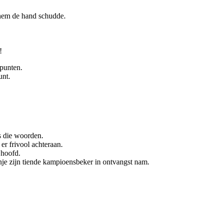
k hem de hand schudde.
!
punten.
unt.
s die woorden.
 er frivool achteraan.
n hoofd.
je zijn tiende kampioensbeker in ontvangst nam.