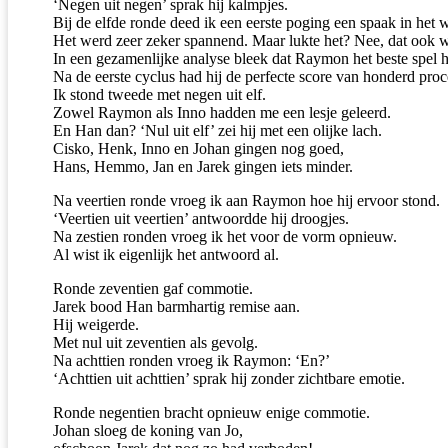
‘Negen uit negen’ sprak hij kalmpjes.
Bij de elfde ronde deed ik een eerste poging een spaak in het
Het werd zeer zeker spannend. Maar lukte het? Nee, dat ook w
In een gezamenlijke analyse bleek dat Raymon het beste spel 
Na de eerste cyclus had hij de perfecte score van honderd proc
Ik stond tweede met negen uit elf.
Zowel Raymon als Inno hadden me een lesje geleerd.
En Han dan? ‘Nul uit elf’ zei hij met een olijke lach.
Cisko, Henk, Inno en Johan gingen nog goed,
Hans, Hemmo, Jan en Jarek gingen iets minder.
Na veertien ronde vroeg ik aan Raymon hoe hij ervoor stond.
‘Veertien uit veertien’ antwoordde hij droogjes.
Na zestien ronden vroeg ik het voor de vorm opnieuw.
Al wist ik eigenlijk het antwoord al.
Ronde zeventien gaf commotie.
Jarek bood Han barmhartig remise aan.
Hij weigerde.
Met nul uit zeventien als gevolg.
Na achttien ronden vroeg ik Raymon: ‘En?’
‘Achttien uit achttien’ sprak hij zonder zichtbare emotie.
Ronde negentien bracht opnieuw enige commotie.
Johan sloeg de koning van Jo,