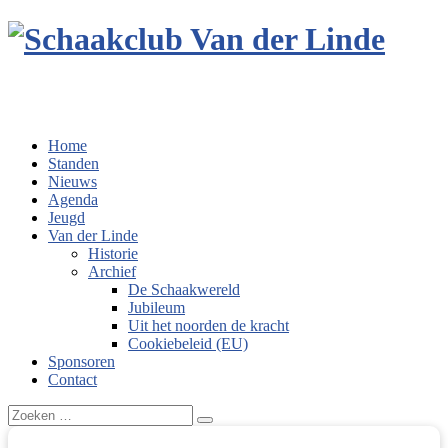
Home
Standen
Nieuws
Agenda
Jeugd
Van der Linde
Historie
Archief
De Schaakwereld
Jubileum
Uit het noorden de kracht
Cookiebeleid (EU)
Sponsoren
Contact