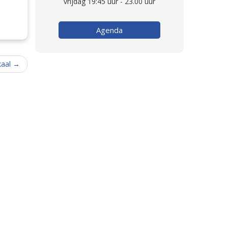
vrijdag 19:45 uur - 23.00 uur
Agenda
kaal
→