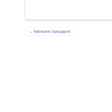
Berichtnavigatie
←
Rabobank Clubsupport.