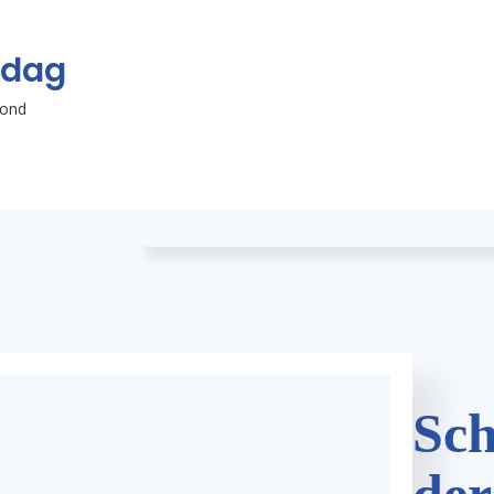
jdag
vond
Sch
der