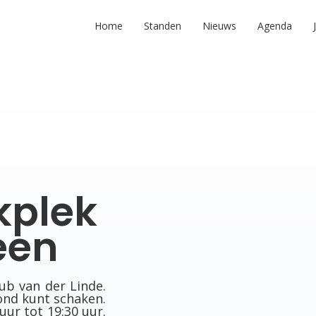
Home
Standen
Nieuws
Agenda
kplek
een
b van der Linde.
ond kunt schaken.
uur tot 19:30 uur.