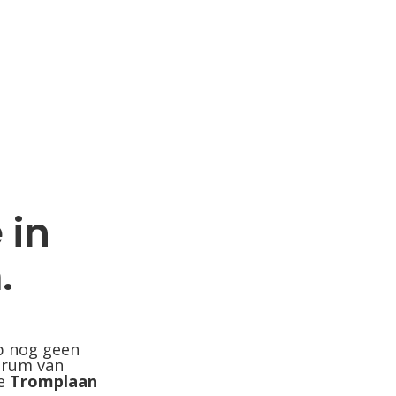
 in
.
p nog geen
trum van
de
Tromplaan