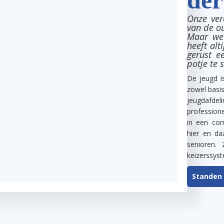
Onze ver
van de o
Maar we 
heeft alt
gerust e
potje te 
De jeugd i
zowel basis
jeugdafdel
professione
in een co
hier en da
senioren. 
keizerssys
Standen