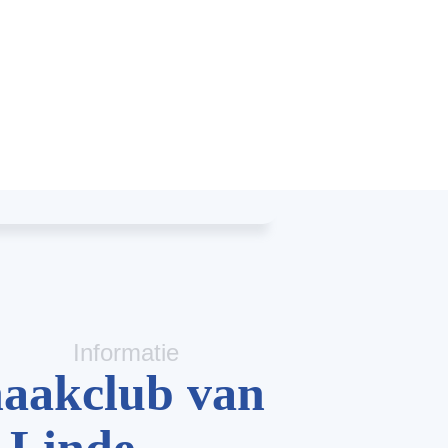
Informatie
aakclub van
 Linde