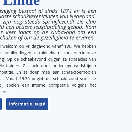
eniging bestaat al sinds 1874 en is een
udste schaakverenigingen van Nederland.
zijn nog steeds springlevend! De club
ijd een actieve jeugdafdeling gehad. Kom
en keer langs op de clubavond om een
schaken of om de gezelligheid te ervaren.
s welkom op vrijdagavond vanaf 18u. We hebben
schoolleerlingen als middelbare scholieren in onze
ing. Op de schaakavond krijgen ze schaakles van
le trainers. Ze spelen ook onderlinge wedstrijden
mpetitie. En ze doen mee aan schaaktoernooien
ar. Vanaf 19:30 begint de schaakavond voor de
Zij spelen een interne competitie volgens het
teem.
informatie jeugd