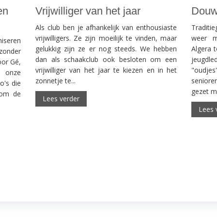
en
Vrijwilliger van het jaar
Douwe
Als club ben je afhankelijk van enthousiaste
Traditi
vrijwilligers. Ze zijn moeilijk te vinden, maar
weer m
iseren
gelukkig zijn ze er nog steeds. We hebben
Algera t
zonder
dan als schaakclub ook besloten om een
jeugdl
oor Gé,
vrijwilliger van het jaar te kiezen en in het
"oudjes
s onze
zonnetje te...
senior
o's die
gezet me
rom de
Lees verder
Lees 