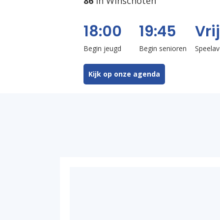
86
in Winschoten
18:00
19:45
Vri
Begin jeugd
Begin senioren
Speela
Kijk op onze agenda