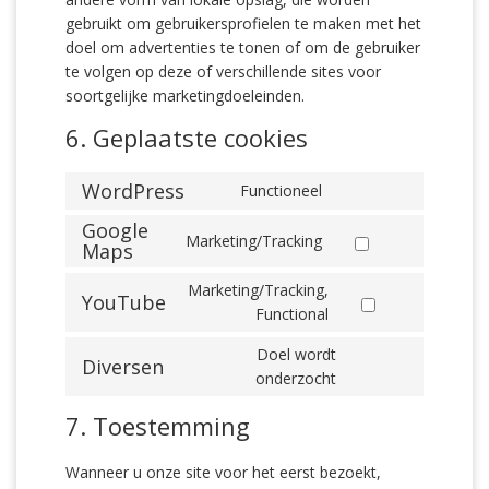
gebruikt om gebruikersprofielen te maken met het
doel om advertenties te tonen of om de gebruiker
te volgen op deze of verschillende sites voor
soortgelijke marketingdoeleinden.
6. Geplaatste cookies
WordPress
Functioneel
Consent
to
Google
Marketing/Tracking
service
Maps
Consent
wordpress
to
Marketing/Tracking,
service
YouTube
Consent
Functional
google-
to
maps
Doel wordt
service
Diversen
Consent
onderzocht
youtube
to
7. Toestemming
service
diversen
Wanneer u onze site voor het eerst bezoekt,