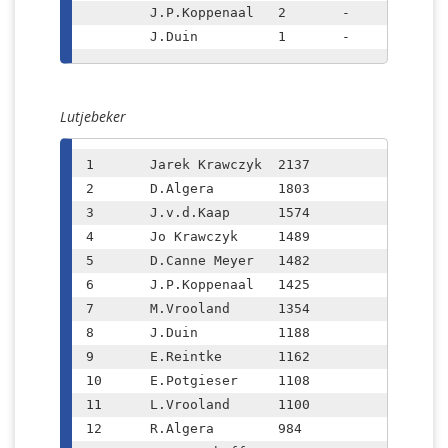
	J.P.Koppenaal	2	-	½			

	J.Duin		1	-	0
Lutjebeker
1	Jarek Krawczyk  2137

2	D.Algera  	1803

3	J.v.d.Kaap  	1574

4	Jo Krawczyk	1489

5	D.Canne Meyer  	1482

6	J.P.Koppenaal	1425

7	M.Vrooland	1354

8	J.Duin		1188

9	E.Reintke	1162

10	E.Potgieser  	1108

11	L.Vrooland  	1100

12	R.Algera	984
