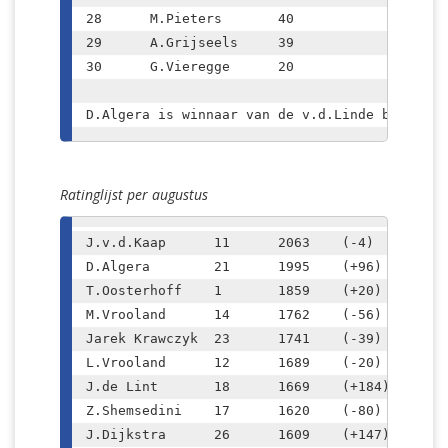
28	M.Pieters	40

29	A.Grijseels	39

30	G.Vieregge	20

D.Algera is winnaar van de v.d.Linde beker, d
Ratinglijst per augustus
J.v.d.Kaap	11	2063	(-4)

D.Algera	21	1995	(+96)

T.Oosterhoff	1	1859	(+20)

M.Vrooland	14	1762	(-56)

Jarek Krawczyk	23	1741	(-39)

L.Vrooland	12	1689	(-20)

J.de Lint	18	1669	(+184)

Z.Shemsedini	17	1620	(-80)

J.Dijkstra	26	1609	(+147)
