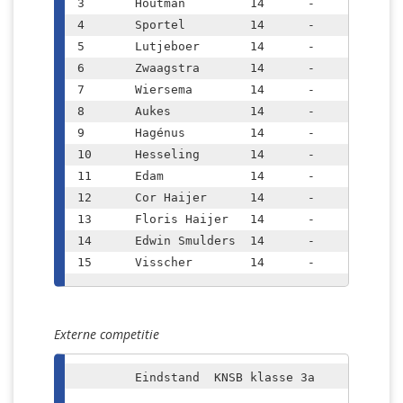
3	Houtman		14	-	9.5

4	Sportel		14	-	9.5

5	Lutjeboer	14	-	9.5

6	Zwaagstra	14	-	9.0

7	Wiersema	14	-	9.0

8	Aukes		14	-	8.0

9	Hagénus		14	-	5.0

10	Hesseling	14	-	5.0

11	Edam		14	-	5.0

12	Cor Haijer	14	-	4.5

13	Floris Haijer	14	-	3.5

14	Edwin Smulders	14	-	3.0

15	Visscher	14	-	0.5
Externe competitie
	Eindstand  KNSB klasse 3a					
