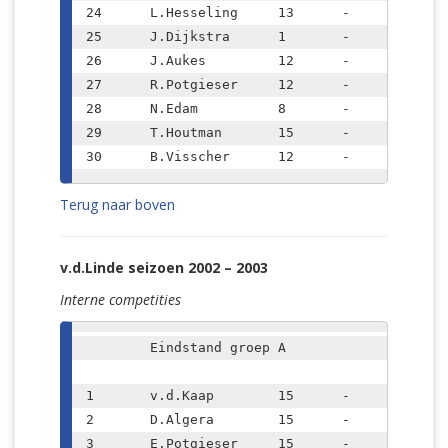
24	L.Hesseling	13	-	1324	(-17)

25	J.Dijkstra	1	-	1274	(+60)

26	J.Aukes		12	-	1270	(+62)

27	R.Potgieser 	12	-	1240	(+82)

28	N.Edam		8	-	1235	(+41)

29	T.Houtman	15	-	1144	(-66)

Terug naar boven
v.d.Linde seizoen 2002 – 2003
Interne competities
	Eindstand groep A			

1	v.d.Kaap	15	-	13.5

2	D.Algera	15	-	12.0

3	E.Potgieser	15	-	10.5
