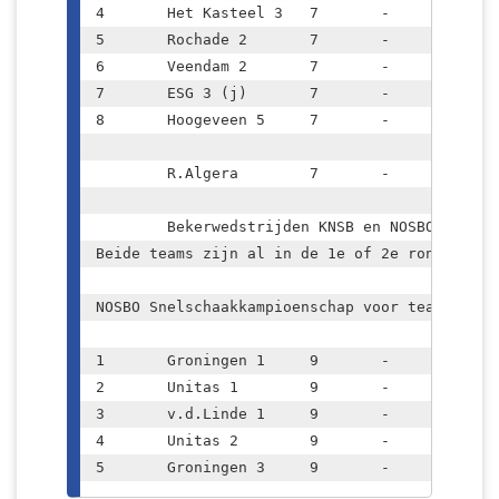
4	Het Kasteel 3	7	-	8		21.5

5	Rochade 2	7	-	7		24.0

6	Veendam 2	7	-	5		16.0

7	ESG 3 (j)	7	-	4		15.5

8	Hoogeveen 5	7	-	3		15.0

	R.Algera	7	-	7		

	Bekerwedstrijden KNSB en NOSBO					

Beide teams zijn al in de 1e of 2e ronde uitgeschak
NOSBO Snelschaakkampioenschap voor teams						

1	Groningen 1	9	-	29.0		

2	Unitas 1	9	-	28.0		

3	v.d.Linde 1	9	-	20.0	

4	Unitas 2	9	-	18.5		

5	Groningen 3	9	-	17.5