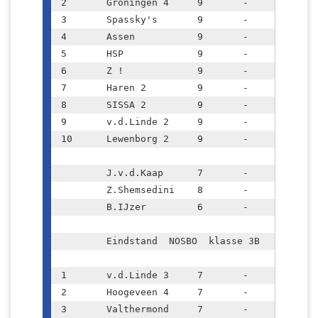
2	Groningen 4	9	-	12		44.0

3	Spassky's	9	-	12		40.0

4	Assen		9	-	12		38.5

5	HSP		9	-	11		37.0

6	Z !		9	-	10		36.0

7	Haren 2		9	-	7		33.0

8	SISSA 2		9	-	5		30.5

9	v.d.Linde 2	9	-	3		26.0

10	Lewenborg 2	9	-	2		28.5

	J.v.d.Kaap	7	-	5		

	Z.Shemsedini	8	-	4		

	B.IJzer		6	-	3		

	Eindstand  NOSBO  klasse 3B					

1	v.d.Linde 3	7	-	12		29.5

2	Hoogeveen 4	7	-	9		24.5

3	Valthermond	7	-	8		22.0
