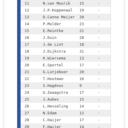
11	N.van Mourik	15	-	1601	(+85)

12	J.P.Koppenaal	19	-	1570	(+62)

13	D.Canne Meijer	20	-	1556	(-60)

14	P.Mulder	23	-	1551	(+34)

15	E.Reintke	21	-	1550	(+14)

16	J.Duin		28	-	1529	(+98)

17	J.de Lint	18	-	1485	(-150)

18	J.Dijkstra	31	-	1462	(+188)

19	K.Wiersema	13	-	1452	(+87)

20	E.Sportel	17	-	1429	(-23)

21	G.Lutjeboer	20	-	1395	(-117)

22	T.Houtman	16	-	1371	(+227)

23	S.Hagénus	9	-	1309	(-59)

24	G.Zwaagstra	17	-	1296	(-156)

25	J.Aukes		15	-	1289	(+19)

26	L.Hesseling	14	-	1255	(-69)

27	N.Edam		12	-	1089	(-146)

28	C.Haijer	17	-	1056	

29	F.Haijer	14	-	1036	
