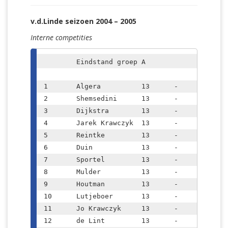
v.d.Linde seizoen 2004 – 2005
Interne competities
	Eindstand groep A		

1	Algera		13	-	12

2	Shemsedini	13	-	9,5

3	Dijkstra	13	-	9

4	Jarek Krawczyk	13	-	8,5

5	Reintke		13	-	7,5

6	Duin		13	-	6,5

7	Sportel		13	-	6,5

8	Mulder		13	-	6,5

9	Houtman		13	-	6

10	Lutjeboer	13	-	5,5

11	Jo Krawczyk	13	-	5,5

12	de Lint		13	-	4,5
