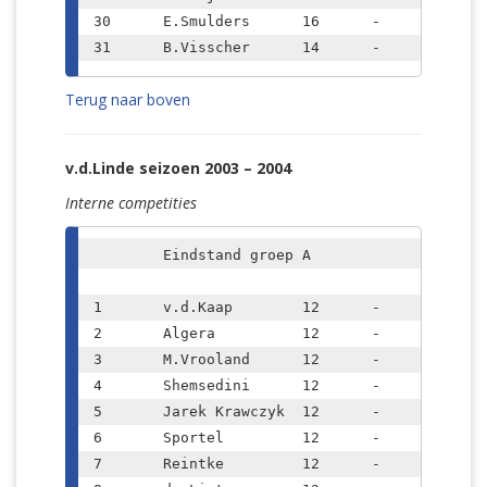
30	E.Smulders	16	-	981	

Terug naar boven
v.d.Linde seizoen 2003 – 2004
Interne competities
	Eindstand groep A		

1	v.d.Kaap	12	-	10

2	Algera		12	-	10

3	M.Vrooland	12	-	8,5

4	Shemsedini	12	-	7

5	Jarek Krawczyk	12	-	7

6	Sportel		12	-	6,5

7	Reintke		12	-	6
