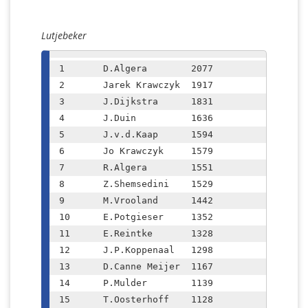
Lutjebeker
1	D.Algera  	2077

2	Jarek Krawczyk  1917

3	J.Dijkstra	1831

4	J.Duin		1636

5	J.v.d.Kaap  	1594

6	Jo Krawczyk	1579

7	R.Algera	1551

8	Z.Shemsedini  	1529

9	M.Vrooland	1442

10	E.Potgieser  	1352

11	E.Reintke	1328

12	J.P.Koppenaal	1298

13	D.Canne Meijer  1167

14	P.Mulder	1139

15	T.Oosterhoff  	1128
