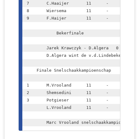
7	C.Haaijer	11	-	3,5

8	Wiersema	11	-	3

9	F.Haijer	11	-	2,5

	    Bekerfinale		

	Jarek Krawczyk - D.Algera   0 - 1	

	D.Algera wint de v.d.Lindebeker	

    Finale Snelschaakkampioenschap	

1	M.Vrooland	11	-	9

2	Shemsedini	11	-	8,5

3	Potgieser	11	-	7,5

	L.Vrooland	11	-	7,5

	Marc Vrooland snelschaakkampioen