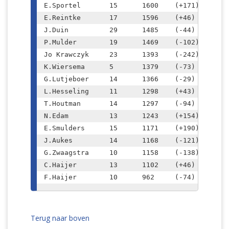
E.Sportel	15	1600	(+171)

E.Reintke	17	1596	(+46)

J.Duin		29	1485	(-44)

P.Mulder	19	1469	(-102)

Jo Krawczyk	23	1393	(-242)

K.Wiersema	5	1379	(-73)

G.Lutjeboer	14	1366	(-29)

L.Hesseling	11	1298	(+43)

T.Houtman	14	1297	(-94)

N.Edam		13	1243	(+154)

E.Smulders	15	1171	(+190)

J.Aukes		14	1168	(-121)

G.Zwaagstra	10	1158	(-138)

C.Haijer	13	1102	(+46)

F.Haijer	10	962	(-74)
Terug naar boven