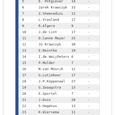
5	E. Potgieser	14	-	1762	(+34)

6	Jarek Krawczyk	33	-	1760	(+209)

7	Z.Shemsedini	12	-	1695	(+65)

8	L.Vrooland	17	-	1669	(+16)

9	R.Algera	9	-	1640	(+31)

10	J.de Lint	17	-	1635	

11	D.Canne Meyer	25	-	1616	

12	Jo Krawczyk	30	-	1555	(+90)

13	E.Reintke	19	-	1536	(-25)

14	I.de WeijPeters	6	-	1536	

15	P.Mulder	7	-	1517	(-32)

16	N.van Mourik	12	-	1516	

17	G.Lutjeboer	17	-	1512	(+14)

18	J.P.Koppenaal	27	-	1508	(-20)

19	G.Zwaagstra	13	-	1452	(-10)

20	E.Sportel	7	-	1452	(-79)

21	J.Duin		28	-	1431	(-236)

22	S.Hagénus	13	-	1368	

23	K.Wiersema	11	-	1365	(+131)
