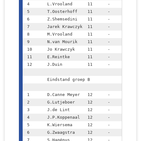
4	L.Vrooland	11	-	6,5	*

5	T.Oosterhoff	11	-	6,5	*

6	Z.Shemsedini	11	-	5,5	*

7	Jarek Krawczyk	11	-	5,5	*

8	M.Vrooland	11	-	5	

9	N.van Mourik	11	-	4	

10	Jo Krawczyk	11	-	4	

11	E.Reintke	11	-	3,5	

12	J.Duin		11	-	1	

	Eindstand groep B			

1	D.Canne Meyer	12	-	10	P*

2	G.Lutjeboer	12	-	9	P*

3	J.de Lint	12	-	8,5	

4	J.P.Koppenaal	12	-	8	

5	K.Wiersema	12	-	7,5	

6	G.Zwaagstra	12	-	6,5	

7	S.Hagénus	12	-	6	
