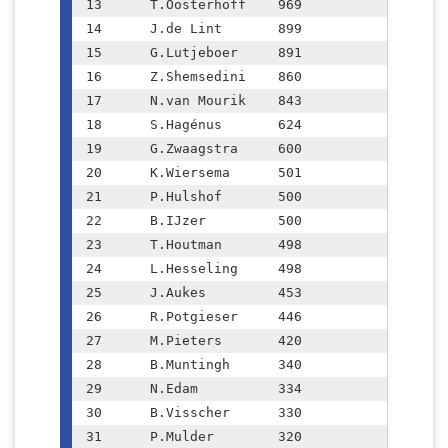
13	T.Oosterhoff  	969

14	J.de Lint	899

15	G.Lutjeboer  	891

16	Z.Shemsedini  	860

17	N.van Mourik	843

18	S.Hagénus	624

19	G.Zwaagstra	600

20	K.Wiersema	501

21	P.Hulshof	500

22	B.IJzer		500

23	T.Houtman	498

24	L.Hesseling	498

25	J.Aukes		453

26	R.Potgieser 	446

27	M.Pieters	420

28	B.Muntingh	340

29	N.Edam		334

30	B.Visscher	330

31	P.Mulder	320
