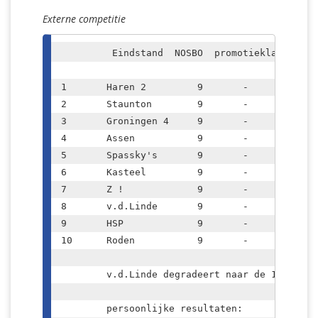
Externe competitie
	 Eindstand  NOSBO  promotieklasse

1	Haren 2		9	-	14

2	Staunton	9	-	14

3	Groningen 4	9	-	12

4	Assen		9	-	12

5	Spassky's	9	-	12

6	Kasteel		9	-	9

7	Z ! 		9	-	8

8	v.d.Linde 	9	-	6

9	HSP 		9	-	3

10	Roden		9	-	0

	v.d.Linde degradeert naar de 1e klasse NOSBO

	persoonlijke resultaten:	
