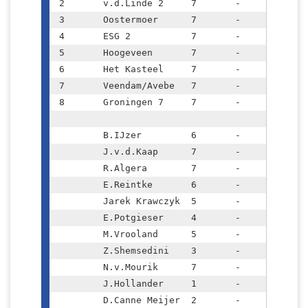
2	v.d.Linde 2	7	-	10		31	

3	Oostermoer  	7	-	9		30,5	

4	ESG 2 		7	-	7		26,5	

5	Hoogeveen	7	-	6		24	

6	Het Kasteel	7	-	5		27,5	

7	Veendam/Avebe	7	-	5		26,5	D

8	Groningen 7	7	-	2		19,5	D

	B.IJzer		6	-	5½			

	J.v.d.Kaap	7	-	5½			

	R.Algera	7	-	5			

	E.Reintke	6	-	3			

	Jarek Krawczyk	5	-	2½			

	E.Potgieser	4	-	2			

	M.Vrooland	5	-	2			

	Z.Shemsedini	3	-	1½			

	N.v.Mourik	7	-	1½			

	J.Hollander	1	-	1			

	D.Canne Meijer	2	-	1			
