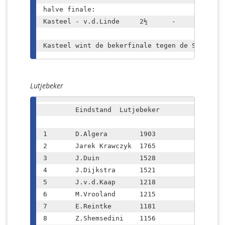
halve finale:					

Kasteel - v.d.Linde	2½	-	1½	

Kasteel wint de bekerfinale tegen de Spassky'
Lutjebeker
	Eindstand  Lutjebeker

1	D.Algera	1903

2	Jarek Krawczyk	1765

3	J.Duin		1528

4	J.Dijkstra	1521

5	J.v.d.Kaap	1218

6	M.Vrooland	1215

7	E.Reintke	1181

8	Z.Shemsedini	1156
