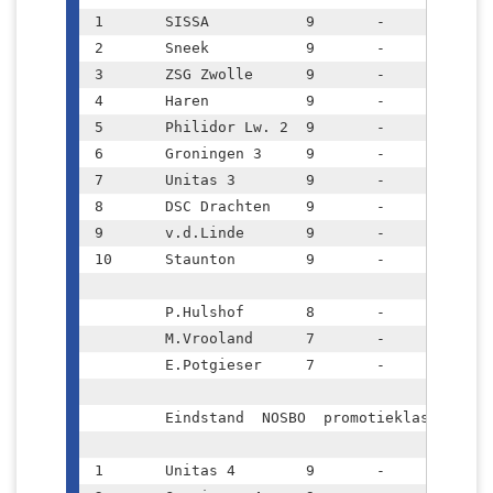
1	SISSA		9	-	16		43.5

2	Sneek		9	-	13		41.5

3	ZSG Zwolle	9	-	12		39.0

4	Haren		9	-	11		37.5

5	Philidor Lw. 2	9	-	10		37.0

6	Groningen 3	9	-	9		36.5

7	Unitas 3	9	-	5		33.5

8	DSC Drachten	9	-	5		31.5

9	v.d.Linde	9	-	5		31.0

10	Staunton	9	-	4		29.0

	P.Hulshof	8	-	5		

	M.Vrooland	7	-	4½		

	E.Potgieser	7	-	3½		

	Eindstand  NOSBO  promotieklasse					

1	Unitas 4	9	-	16		46.5
