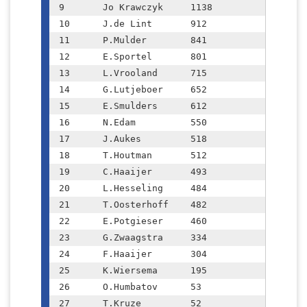
9	Jo Krawczyk	1138

10	J.de Lint	912

11	P.Mulder	841

12	E.Sportel	801

13	L.Vrooland	715

14	G.Lutjeboer	652

15	E.Smulders	612

16	N.Edam		550

17	J.Aukes		518

18	T.Houtman	512

19	C.Haaijer	493

20	L.Hesseling	484

21	T.Oosterhoff	482

22	E.Potgieser	460

23	G.Zwaagstra	334

24	F.Haaijer	304

25	K.Wiersema	195

26	O.Humbatov	53

27	T.Kruze		52
