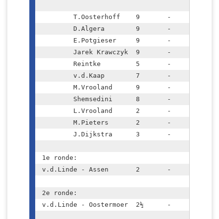
	T.Oosterhoff	9	-	5,5

	D.Algera	9	-	4,5

	E.Potgieser	9	-	3,5

	Jarek Krawczyk	9	-	3,5

	Reintke		5	-	3

	v.d.Kaap	7	-	3

	M.Vrooland	9	-	2,5

	Shemsedini	8	-	2

	L.Vrooland	2	-	1

	M.Pieters	2	-	0

	J.Dijkstra	3	-	0

1e ronde:						

v.d.Linde - Assen	2	-	2	( 2 - 1 )

2e ronde:						

v.d.Linde - Oostermoer	2½	-	1½	
