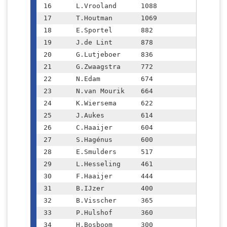
16	L.Vrooland  	1088

17	T.Houtman	1069

18	E.Sportel	882

19	J.de Lint	878

20	G.Lutjeboer  	836

21	G.Zwaagstra	772

22	N.Edam		674

23	N.van Mourik	664

24	K.Wiersema	622

25	J.Aukes		614

26	C.Haaijer	604

27	S.Hagénus	600

28	E.Smulders	517

29	L.Hesseling	461

30	F.Haaijer	444

31	B.IJzer		400

32	B.Visscher	365

33	P.Hulshof	360

34	H.Bosboom	300
