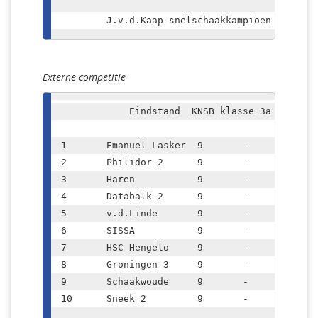
	J.v.d.Kaap snelschaakkampioen
Externe competitie
	    Eindstand  KNSB klasse 3a				

1	Emanuel Lasker	9	-	16		45,5	KP

2	Philidor 2	9	-	13		43	

3	Haren		9	-	13		38	

4	Databalk 2	9	-	12		42,5	

5	v.d.Linde	9	-	11		38	

6	SISSA		9	-	8		39,5	

7	HSC Hengelo	9	-	8		35	

8	Groningen 3	9	-	5		29,5	

9	Schaakwoude	9	-	2		27	D

10	Sneek 2		9	-	2		22	D
