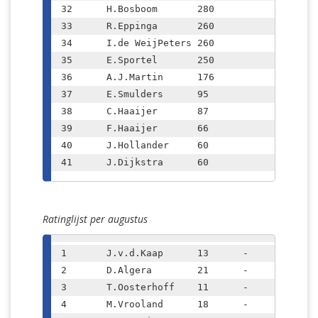
32	H.Bosboom	280

33	R.Eppinga	260

34	I.de WeijPeters	260

35	E.Sportel	250

36	A.J.Martin	176

37	E.Smulders	95

38	C.Haaijer	87

39	F.Haaijer	66

40	J.Hollander	60

41	J.Dijkstra	60
Ratinglijst per augustus
1	J.v.d.Kaap	13	-	2047	(+6)

2	D.Algera	21	-	1831	(-80)

3	T.Oosterhoff	11	-	1803	(+46)

4	M.Vrooland	18	-	1790	(+208)
