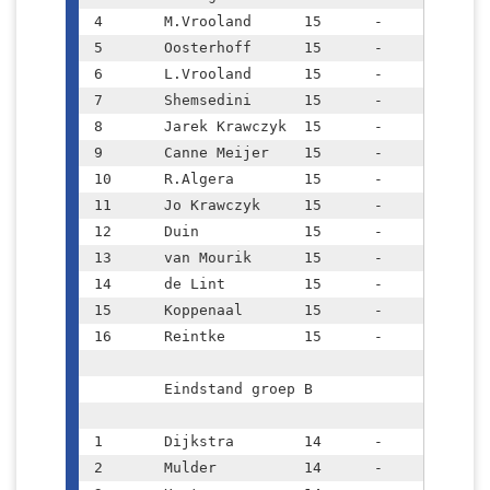
4	M.Vrooland	15	-	9.5

5	Oosterhoff	15	-	9.5

6	L.Vrooland	15	-	7.5

7	Shemsedini	15	-	7.5

8	Jarek Krawczyk	15	-	7.5

9	Canne Meijer	15	-	6.5

10	R.Algera	15	-	6.0

11	Jo Krawczyk	15	-	6.0

12	Duin		15	-	5.5

13	van Mourik	15	-	5.5

14	de Lint		15	-	5.0

15	Koppenaal	15	-	4.5

16	Reintke		15	-	3.5

	Eindstand groep B			

1	Dijkstra	14	-	12.0

2	Mulder		14	-	11.0
