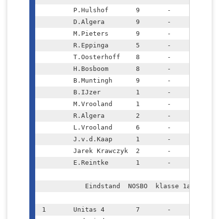
	P.Hulshof	9	-	7½			

	D.Algera	9	-	6½			

	M.Pieters	9	-	5½			

	R.Eppinga	5	-	4			

	T.Oosterhoff	8	-	3½			

	H.Bosboom	8	-	3			

	B.Muntingh	9	-	3			

	B.IJzer		1	-	1			

	M.Vrooland	1	-	1			

	R.Algera	2	-	1			

	L.Vrooland	6	-	1			

	J.v.d.Kaap	1	-	½			

	Jarek Krawczyk	2	-	½			

	E.Reintke	1	-	0			

	   Eindstand  NOSBO  klasse 1a			

1	Unitas 4	7	-	12		38,5	KP
