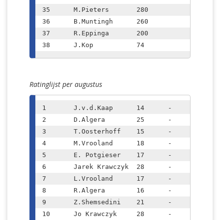
35	M.Pieters	280

36	B.Muntingh	260

37	R.Eppinga	200

38	J.Kop		74
Ratinglijst per augustus
1	J.v.d.Kaap	14	-	2067	(+20)

2	D.Algera	25	-	1899	(+68)

3	T.Oosterhoff	15	-	1839	(+36)

4	M.Vrooland	18	-	1818	(+28)

5	E. Potgieser	17	-	1813	(+51)

6	Jarek Krawczyk	28	-	1780	(+20)

7	L.Vrooland	17	-	1709	(+40)

8	R.Algera	16	-	1707	(+67)

9	Z.Shemsedini	21	-	1702	(+7)

10	Jo Krawczyk	28	-	1635	(+80)
