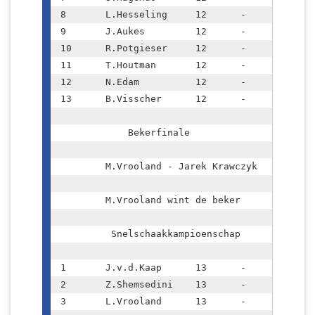
8	L.Hesseling	12	-	5,5	

9	J.Aukes		12	-	5,5	

10	R.Potgieser	12	-	4,5	

11	T.Houtman	12	-	3,5	

12	N.Edam		12	-	3,5	

13	B.Visscher	12	-	0	

	    Bekerfinale			

	M.Vrooland - Jarek Krawczyk		1 - 0

	M.Vrooland wint de beker		

	 Snelschaakkampioenschap		

1	J.v.d.Kaap	13	-	12	K

2	Z.Shemsedini	13	-	11	

3	L.Vrooland	13	-	9,5	
