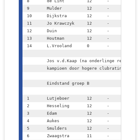
8	de Lint		12	-	5

9	Mulder		12	-	4,5

10	Dijkstra	12	-	4,5

11	Jo Krawczyk	12	-	4

12	Duin		12	-	3,5

13	Houtman		12	-	1,5

14	L.Vrooland	0	-	0

	Jos v.d.Kaap (na onderlinge remise) 

	kampioen door hogere clubrating

	Eindstand groep B		

1	Lutjeboer	12	-	8

2	Hesseling	12	-	8

3	Edam		12	-	8

4	Aukes		12	-	6,5

5	Smulders	12	-	5,5

6	Zwaagstra	11	-	4
