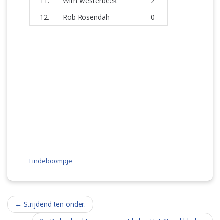
11.
Wim Westerbeek
2
12.
Rob Rosendahl
0
Lindeboompje
Berichtnavigatie
←
Strijdend ten onder.