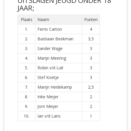
UITSLAGEN JEUGD ONDER 18
JAAR;
Plaats
Naam
Punten
1.
Ferris Carton
4
2.
Bastiaan Beekman
3,5
3.
Sander Wage
3
4.
Marijn Meering
3
5.
Robin v/d Luit
3
6.
Stef Koetje
3
7.
Marijn Heidekamp
2,5
8.
Inke Meijer
2
9.
Jorn Meijer
2
10.
Ian v/d Lans
1