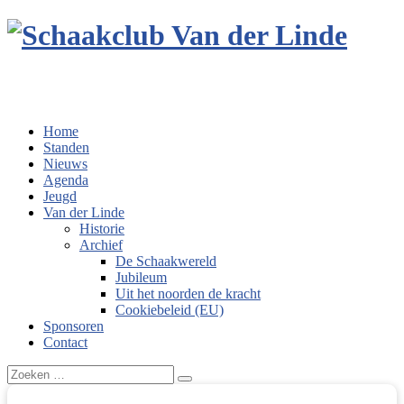
Home
Standen
Nieuws
Agenda
Jeugd
Van der Linde
Historie
Archief
De Schaakwereld
Jubileum
Uit het noorden de kracht
Cookiebeleid (EU)
Sponsoren
Contact