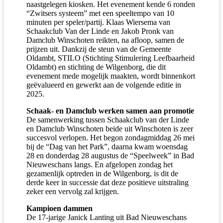
naastgelegen kiosken. Het evenement kende 6 ronden
“Zwitsers systeem” met een speeltempo van 10
minuten per speler/partij. Klaas Wiersema van
Schaakclub Van der Linde en Jakob Pronk van
Damclub Winschoten reikten, na afloop, samen de
prijzen uit. Dankzij de steun van de Gemeente
Oldambt, STILO (Stichting Stimulering Leefbaarheid
Oldambt) en stichting de Wilgenborg, die dit
evenement mede mogelijk maakten, wordt binnenkort
geëvalueerd en gewerkt aan de volgende editie in
2025.
Schaak- en Damclub werken samen aan promotie
De samenwerking tussen Schaakclub van der Linde
en Damclub Winschoten beide uit Winschoten is zeer
succesvol verlopen. Het begon zondagmiddag 26 mei
bij de “Dag van het Park”, daarna kwam woensdag
28 en donderdag 28 augustus de “Speelweek” in Bad
Nieuweschans langs. En afgelopen zondag het
gezamenlijk optreden in de Wilgenborg, is dit de
derde keer in successie dat deze positieve uitstraling
zeker een vervolg zal krijgen.
Kampioen dammen
De 17-jarige Janick Lanting uit Bad Nieuweschans