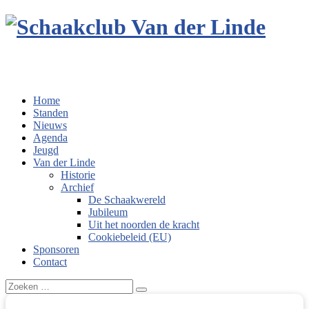
Home
Standen
Nieuws
Agenda
Jeugd
Van der Linde
Historie
Archief
De Schaakwereld
Jubileum
Uit het noorden de kracht
Cookiebeleid (EU)
Sponsoren
Contact