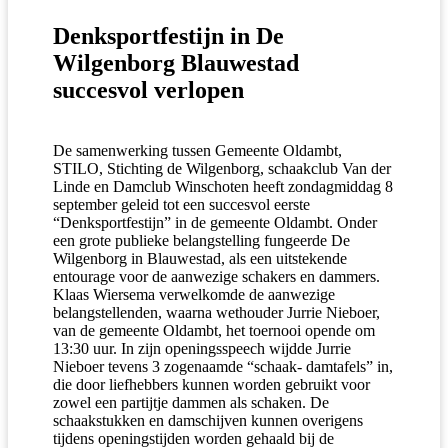
Denksportfestijn in De
Wilgenborg Blauwestad
succesvol verlopen
De samenwerking tussen Gemeente Oldambt,
STILO, Stichting de Wilgenborg, schaakclub Van der
Linde en Damclub Winschoten heeft zondagmiddag 8
september geleid tot een succesvol eerste
“Denksportfestijn” in de gemeente Oldambt. Onder
een grote publieke belangstelling fungeerde De
Wilgenborg in Blauwestad, als een uitstekende
entourage voor de aanwezige schakers en dammers.
Klaas Wiersema verwelkomde de aanwezige
belangstellenden, waarna wethouder Jurrie Nieboer,
van de gemeente Oldambt, het toernooi opende om
13:30 uur. In zijn openingsspeech wijdde Jurrie
Nieboer tevens 3 zogenaamde “schaak- damtafels” in,
die door liefhebbers kunnen worden gebruikt voor
zowel een partijtje dammen als schaken. De
schaakstukken en damschijven kunnen overigens
tijdens openingstijden worden gehaald bij de