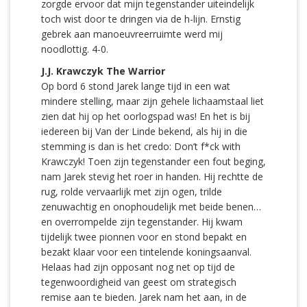
zorgde ervoor dat mijn tegenstander uiteindelijk
toch wist door te dringen via de h-lijn. Ernstig
gebrek aan manoeuvreerruimte werd mij
noodlottig. 4-0.
J.J. Krawczyk The Warrior
Op bord 6 stond Jarek lange tijd in een wat
mindere stelling, maar zijn gehele lichaamstaal liet
zien dat hij op het oorlogspad was! En het is bij
iedereen bij Van der Linde bekend, als hij in die
stemming is dan is het credo: Don’t f*ck with
Krawczyk! Toen zijn tegenstander een fout beging,
nam Jarek stevig het roer in handen. Hij rechtte de
rug, rolde vervaarlijk met zijn ogen, trilde
zenuwachtig en onophoudelijk met beide benen…
en overrompelde zijn tegenstander. Hij kwam
tijdelijk twee pionnen voor en stond bepakt en
bezakt klaar voor een tintelende koningsaanval.
Helaas had zijn opposant nog net op tijd de
tegenwoordigheid van geest om strategisch
remise aan te bieden. Jarek nam het aan, in de