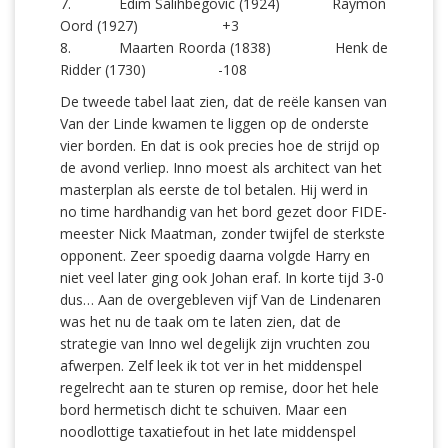
7. Edim Salihbegovic (1924) Raymon
Oord (1927) +3
8. Maarten Roorda (1838) Henk de
Ridder (1730) -108
De tweede tabel laat zien, dat de reële kansen van
Van der Linde kwamen te liggen op de onderste
vier borden. En dat is ook precies hoe de strijd op
de avond verliep. Inno moest als architect van het
masterplan als eerste de tol betalen. Hij werd in
no time hardhandig van het bord gezet door FIDE-
meester Nick Maatman, zonder twijfel de sterkste
opponent. Zeer spoedig daarna volgde Harry en
niet veel later ging ook Johan eraf. In korte tijd 3-0
dus… Aan de overgebleven vijf Van de Lindenaren
was het nu de taak om te laten zien, dat de
strategie van Inno wel degelijk zijn vruchten zou
afwerpen. Zelf leek ik tot ver in het middenspel
regelrecht aan te sturen op remise, door het hele
bord hermetisch dicht te schuiven. Maar een
noodlottige taxatiefout in het late middenspel