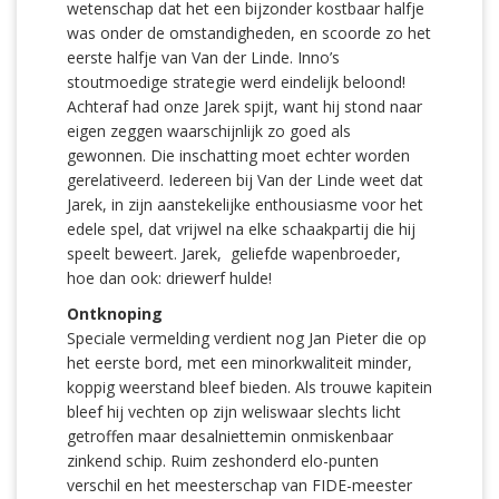
wetenschap dat het een bijzonder kostbaar halfje
was onder de omstandigheden, en scoorde zo het
eerste halfje van Van der Linde. Inno’s
stoutmoedige strategie werd eindelijk beloond!
Achteraf had onze Jarek spijt, want hij stond naar
eigen zeggen waarschijnlijk zo goed als
gewonnen. Die inschatting moet echter worden
gerelativeerd. Iedereen bij Van der Linde weet dat
Jarek, in zijn aanstekelijke enthousiasme voor het
edele spel, dat vrijwel na elke schaakpartij die hij
speelt beweert. Jarek, geliefde wapenbroeder,
hoe dan ook: driewerf hulde!
Ontknoping
Speciale vermelding verdient nog Jan Pieter die op
het eerste bord, met een minorkwaliteit minder,
koppig weerstand bleef bieden. Als trouwe kapitein
bleef hij vechten op zijn weliswaar slechts licht
getroffen maar desalniettemin onmiskenbaar
zinkend schip. Ruim zeshonderd elo-punten
verschil en het meesterschap van FIDE-meester