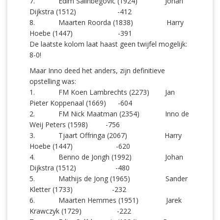
7. Edim Salihbegovic (1924) Johan
Dijkstra (1512) -412
8. Maarten Roorda (1838) Harry
Hoebe (1447) -391
De laatste kolom laat haast geen twijfel mogelijk:
8-0!
Maar Inno deed het anders, zijn definitieve
opstelling was:
1. FM Koen Lambrechts (2273) Jan
Pieter Koppenaal (1669) -604
2. FM Nick Maatman (2354) Inno de
Weij Peters (1598) -756
3. Tjaart Offringa (2067) Harry
Hoebe (1447) -620
4. Benno de Jongh (1992) Johan
Dijkstra (1512) -480
5. Mathijs de Jong (1965) Sander
Kletter (1733) -232
6. Maarten Hemmes (1951) Jarek
Krawczyk (1729) -222