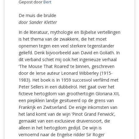
Gepost door
Bert
De muis die brulde
door Sander Kletter
In de literatuur, mythologie en Bijbelse vertellingen
is het thema van de zwakkere, die het moet
opnemen tegen een veel sterkere tegenstander
geliefd. Denk bijvoorbeeld aan David en Goliath. In
dit verband schiet mij ook het ingenieuze verhaal
‘The Mouse That Roared’ te binnen, geschreven
door de Ierse auteur Leonard Wibberley (1915-
1983). Het boek is In 1959 succesvol verfilmd met
Peter Sellers in een dubbelrol. Het gaat over het
fictieve hertogdom van groothertogin Gloriana XII,
een piepklein landje gesitueerd op de grens van
Frankrijk en Zwitserland. De enige inkomsten van
het land komt van de wijn ‘Pinot Grand Fenwick’,
gemaakt van een exclusieve druivensoort, die
alleen in het hertogdom gedijd. De wijn is
vernoemd naar de Engelse ridder Sir Roger