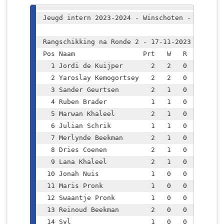
﻿Jeugd intern 2023-2024 - Winschoten - Groep 1

Rangschikking na Ronde 2 - 17-11-2023 - Normal
Pos Naam                 Prt   W   R   V  Sco
  1 Jordi de Kuijper       2   2   0   0   72
  2 Yaroslay Kemogortsey   2   2   0   0   64
  3 Sander Geurtsen        2   1   0   1   35
  4 Ruben Brader           1   1   0   0   33
  5 Marwan Khaleel         2   1   0   1   32
  6 Julian Schrik          1   1   0   0   31
  7 Merlynde Beekman       2   1   0   1   29
  8 Dries Coenen           2   1   0   1   29
  9 Lana Khaleel           2   1   0   1   28
 10 Jonah Nuis             1   0   0   1   12
 11 Maris Pronk            1   0   0   1    0
 12 Swaantje Pronk         1   0   0   1    0
 13 Reinoud Beekman        2   0   0   2    0