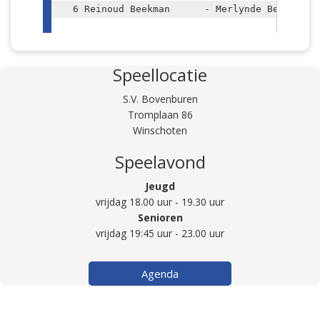
  6 Reinoud Beekman      - Merlynde Beekman   
Speellocatie
﻿Jeugd intern 2023-2024 - Winschoten - Groep 1

S.V. Bovenburen
Partijen in Ronde 1 - 10-11-2023.

Tromplaan 86
Winschoten
  1 Jordian de Kuijper   - Sander Geurtsen    
Speelavond
  2 Silvian de Kuijer    - Yaroslay Kemogortse
  3 Lana Khaleel         - Merlinde Beekman   
Jeugd
  4 Dries Coenen         - Reinoud Beekman    
vrijdag 18.00 uur - 19.30 uur
  5 Ruben Brader         - Marwan Khaleel     
Senioren
vrijdag 19:45 uur - 23.00 uur
Agenda