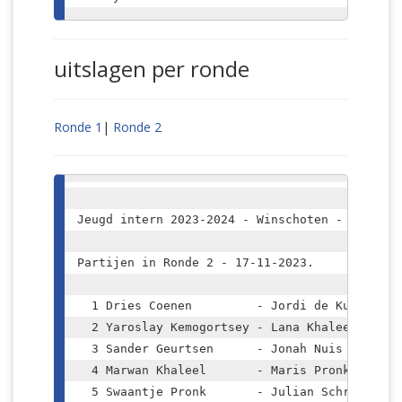
uitslagen per ronde
Ronde 1
|
Ronde 2
﻿Jeugd intern 2023-2024 - Winschoten - Groep 1

Partijen in Ronde 2 - 17-11-2023.

  1 Dries Coenen         - Jordi de Kuijper   
  2 Yaroslay Kemogortsey - Lana Khaleel       
  3 Sander Geurtsen      - Jonah Nuis         
  4 Marwan Khaleel       - Maris Pronk        
  5 Swaantje Pronk       - Julian Schrik      