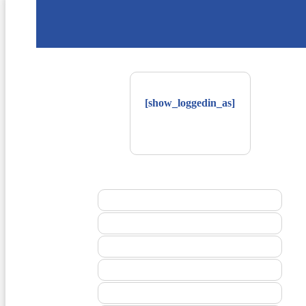
[show_loggedin_as]