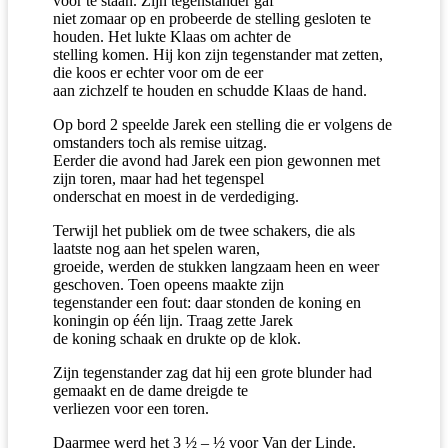
voor te staan. Zijn tegenstander gaf
niet zomaar op en probeerde de stelling gesloten te
houden. Het lukte Klaas om achter de
stelling komen. Hij kon zijn tegenstander mat zetten,
die koos er echter voor om de eer
aan zichzelf te houden en schudde Klaas de hand.
Op bord 2 speelde Jarek een stelling die er volgens de
omstanders toch als remise uitzag.
Eerder die avond had Jarek een pion gewonnen met
zijn toren, maar had het tegenspel
onderschat en moest in de verdediging.
Terwijl het publiek om de twee schakers, die als
laatste nog aan het spelen waren,
groeide, werden de stukken langzaam heen en weer
geschoven. Toen opeens maakte zijn
tegenstander een fout: daar stonden de koning en
koningin op één lijn. Traag zette Jarek
de koning schaak en drukte op de klok.
Zijn tegenstander zag dat hij een grote blunder had
gemaakt en de dame dreigde te
verliezen voor een toren.
Daarmee werd het 3 ½ – ½ voor Van der Linde.