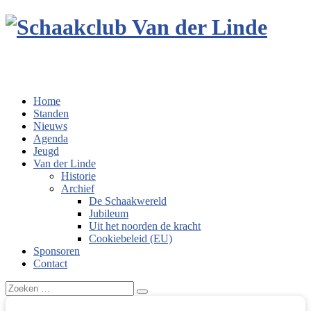
Home
Standen
Nieuws
Agenda
Jeugd
Van der Linde
Historie
Archief
De Schaakwereld
Jubileum
Uit het noorden de kracht
Cookiebeleid (EU)
Sponsoren
Contact