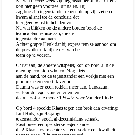
Na wat theorie week zijn tegenstander af, maar Henk
kon hier geen voordeel uit halen. Hij
zag hoe zijn tegenstander reageerde op zijn zetten en
kwam al snel tot de conclusie dat
hier geen winst te behalen viel.
Na wat blikken op de andere borden bood de
teamcaptain remise aan, die de
tegenstander aannam.
Achter grapte Henk dat hij expres remise aanbod om
de prestatiedruk bij de rest van het
team op te voeren.
Christiaan, de andere witspeler, kon op bord 3 in de
opening een pion winnen. Nog niets
aan de hand, tot de tegenstander een vorkje met een
pion miste en een stuk verloor.
Daarna was er geen redden meer aan. Langzaam
verloor de tegenstander terrein en
daarna ook alle moed: 1 ½ – ½ voor Van der Linde.
Op bord 4 speelde Klaas tegen een brok aan ervaring:
Luit Huls, zijn 92-jarige
tegenstander, speelt al decennialang schaak.
Positioneel een ijzersterke tegenstander
dus! Klaas kwam echter via een vorkje een kwaliteit