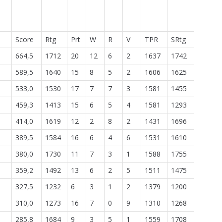
Score
Rtg
Prt
W
R
V
TPR
SRtg
664,5
1712
20
12
6
2
1637
1742
589,5
1640
15
8
5
2
1606
1625
533,0
1530
17
7
7
3
1581
1455
459,3
1413
15
6
5
4
1581
1293
414,0
1619
12
2
8
2
1431
1696
389,5
1584
16
6
4
6
1531
1610
380,0
1730
11
7
3
1
1588
1755
359,2
1492
13
6
2
5
1511
1475
327,5
1232
6
3
1
2
1379
1200
310,0
1273
16
7
0
9
1310
1268
285,8
1684
9
3
5
1
1559
1708