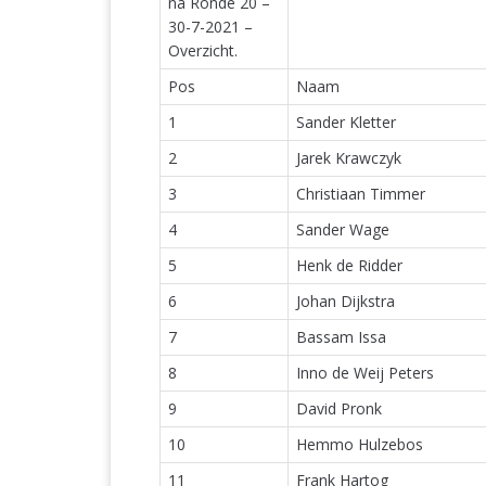
na Ronde 20 –
30-7-2021 –
Overzicht.
Pos
Naam
1
Sander Kletter
2
Jarek Krawczyk
3
Christiaan Timmer
4
Sander Wage
5
Henk de Ridder
6
Johan Dijkstra
7
Bassam Issa
8
Inno de Weij Peters
9
David Pronk
10
Hemmo Hulzebos
11
Frank Hartog