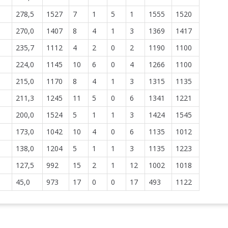
278,5
1527
7
1
5
1
1555
1520
270,0
1407
8
4
1
3
1369
1417
235,7
1112
4
2
0
2
1190
1100
224,0
1145
10
6
0
4
1266
1100
215,0
1170
8
4
1
3
1315
1135
211,3
1245
11
5
0
6
1341
1221
200,0
1524
5
1
1
3
1424
1545
173,0
1042
10
4
0
6
1135
1012
138,0
1204
5
1
1
3
1135
1223
127,5
992
15
2
1
12
1002
1018
45,0
973
17
0
0
17
493
1122