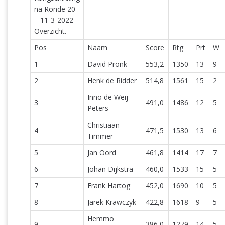
na Ronde 20
– 11-3-2022 –
Overzicht.
Pos
Naam
Score
Rtg
Prt
W
1
David Pronk
553,2
1350
13
9
2
Henk de Ridder
514,8
1561
15
2
Inno de Weij
3
491,0
1486
12
5
Peters
Christiaan
4
471,5
1530
13
6
Timmer
5
Jan Oord
461,8
1414
17
7
6
Johan Dijkstra
460,0
1533
15
5
7
Frank Hartog
452,0
1690
10
5
8
Jarek Krawczyk
422,8
1618
9
5
Hemmo
9
386,0
1279
14
5