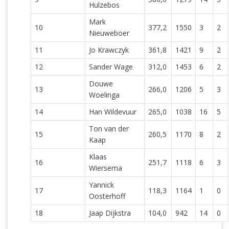
Hulzebos
Mark
10
377,2
1550
3
2
Nieuweboer
11
Jo Krawczyk
361,8
1421
9
2
12
Sander Wage
312,0
1453
6
2
Douwe
13
266,0
1206
5
3
Woelinga
14
Han Wildevuur
265,0
1038
16
5
Ton van der
15
260,5
1170
8
2
Kaap
Klaas
16
251,7
1118
6
3
Wiersema
Yannick
17
118,3
1164
1
0
Oosterhoff
18
Jaap Dijkstra
104,0
942
14
0