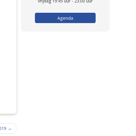
vrijdag 19:45 uur - 23.00 uur
Agenda
019
→