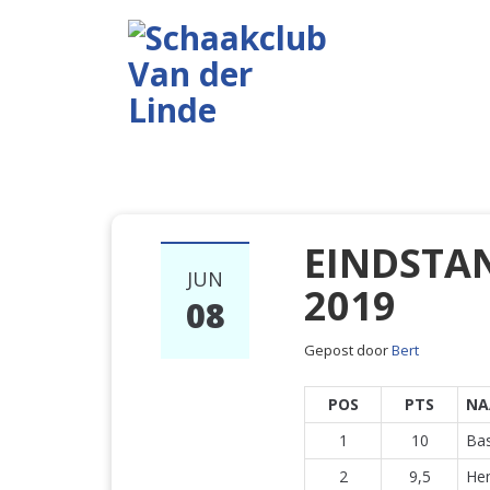
EINDSTAN
JUN
2019
08
Gepost door
Bert
POS
PTS
N
1
10
Ba
2
9,5
Hen