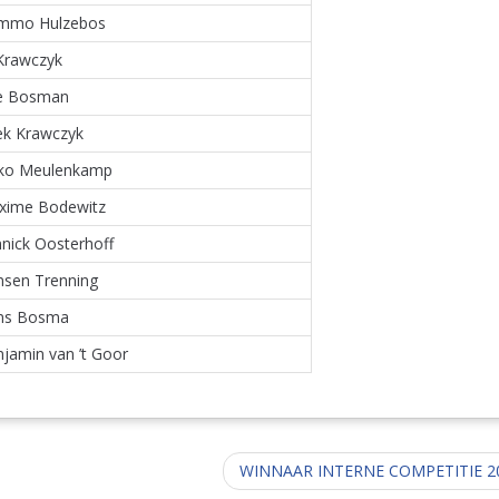
mmo Hulzebos
Krawczyk
ie Bosman
ek Krawczyk
sko Meulenkamp
xime Bodewitz
nick Oosterhoff
nsen Trenning
ns Bosma
jamin van ’t Goor
WINNAAR INTERNE COMPETITIE 2