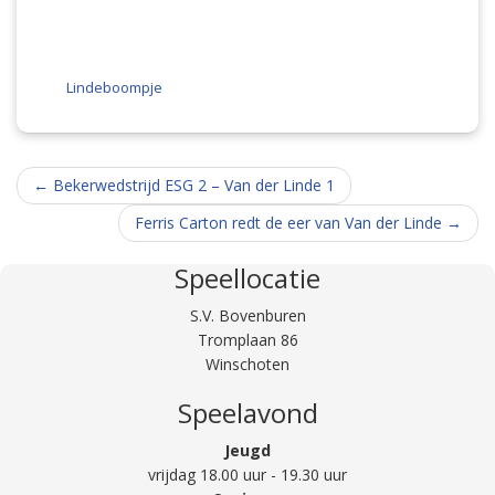
Lindeboompje
Berichtnavigatie
←
Bekerwedstrijd ESG 2 – Van der Linde 1
Ferris Carton redt de eer van Van der Linde
→
Speellocatie
S.V. Bovenburen
Tromplaan 86
Winschoten
Speelavond
Jeugd
vrijdag 18.00 uur - 19.30 uur