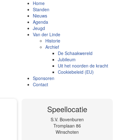
Home
Standen
Nieuws
Agenda
Jeugd
Van der Linde
Historie
Archief
De Schaakwereld
Jubileum
Uit het noorden de kracht
Cookiebeleid (EU)
Sponsoren
Contact
Speellocatie
S.V. Bovenburen
Tromplaan 86
Winschoten