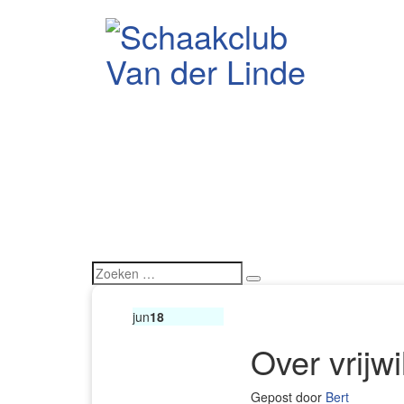
jun
18
Over vrijwi
Gepost door
Bert