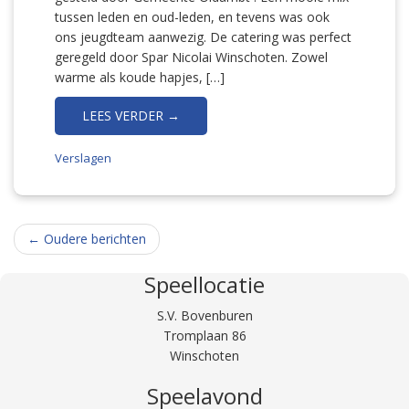
tussen leden en oud-leden, en tevens was ook
ons jeugdteam aanwezig. De catering was perfect
geregeld door Spar Nicolai Winschoten. Zowel
warme als koude hapjes, […]
LEES VERDER →
Verslagen
Berichtnavigatie
←
Oudere berichten
Speellocatie
S.V. Bovenburen
Tromplaan 86
Winschoten
Speelavond