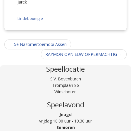
Jarek
Lindeboompje
Berichtnavigatie
←
5e Nazomertoernooi Assen
RAYMON OPNIEUW OPPERMACHTIG
→
Speellocatie
S.V. Bovenburen
Tromplaan 86
Winschoten
Speelavond
Jeugd
vrijdag 18.00 uur - 19.30 uur
Senioren