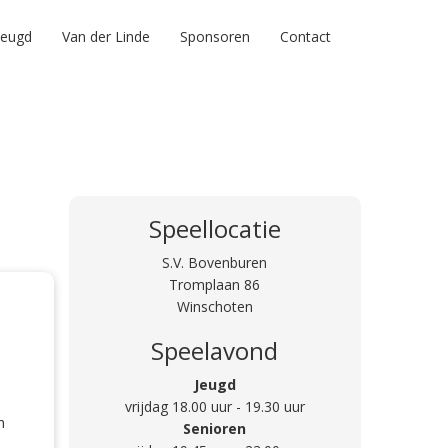
Jeugd
Van der Linde
Sponsoren
Contact
Speellocatie
S.V. Bovenburen
Tromplaan 86
Winschoten
Speelavond
Jeugd
vrijdag 18.00 uur - 19.30 uur
h
Senioren