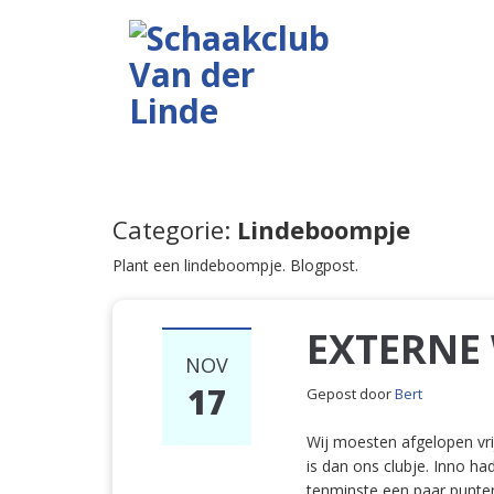
Categorie:
Lindeboompje
Plant een lindeboompje. Blogpost.
EXTERNE 
NOV
17
Gepost door
Bert
Wij moesten afgelopen vri
is dan ons clubje. Inno ha
tenminste een paar punten