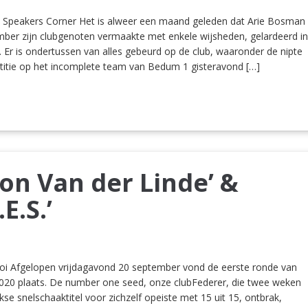
Speakers Corner Het is alweer een maand geleden dat Arie Bosman
mber zijn clubgenoten vermaakte met enkele wijsheden, gelardeerd i
. Er is ondertussen van alles gebeurd op de club, waaronder de nipte
tie op het incomplete team van Bedum 1 gisteravond […]
on Van der Linde’ &
E.S.’
oi Afgelopen vrijdagavond 20 september vond de eerste ronde van
020 plaats. De number one seed, onze clubFederer, die twee weken
kse snelschaaktitel voor zichzelf opeiste met 15 uit 15, ontbrak,