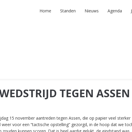
Home
Standen
Nieuws
Agenda
WEDSTRIJD TEGEN ASSEN
jdag 15 november aantreden tegen Assen, die op papier veel sterker
d weer voor een “tactische opstelling” gezorgd, in de hoop dat we toc
 zouden kunnen scoren. Dat is heel aardig gelukt, de eindstand was