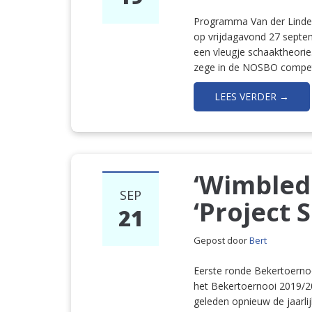
Programma Van der Linde 
op vrijdagavond 27 septe
een vleugje schaaktheorie
zege in de NOSBO competi
LEES VERDER →
‘Wimbled
SEP
‘Project S.
21
Gepost door
Bert
Eerste ronde Bekertoerno
het Bekertoernooi 2019/2
geleden opnieuw de jaarlij