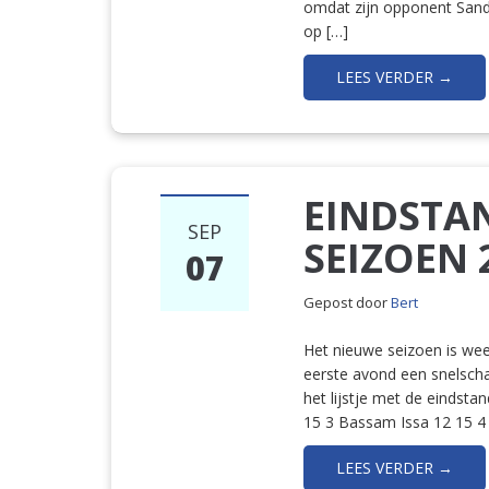
omdat zijn opponent Sande
op […]
LEES VERDER →
EINDSTA
SEP
SEIZOEN 
07
Gepost door
Bert
Het nieuwe seizoen is we
eerste avond een snelscha
het lijstje met de eindst
15 3 Bassam Issa 12 15 4
LEES VERDER →